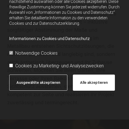
nachstehend auswählen oder alle Cookies akzeptieren. Diese
integralen Bestandteil Ihrer Gartengestaltung.
freiwillige Zustimmung können Sie jederzeit widerrufen. Durch
Auswahl von „Informationen zu Cookies und Datenschutz“
Unser Team begleitet Sie von der Idee über die
erhalten Sie detaillierte Information zu den verwendeten
Planung bis zur Montage vor Ort – inklusive
Cookies und zur Datenschutzerklärung.
sorgfältiger Abstimmung der Maße und
Ausführung. Durch unsere Erfahrung im
Informationen zu Cookies und Datenschutz
Metallbau entstehen Sichtschutzlösungen, die
Notwendige Cookies
nicht nur praktisch und langlebig sind, sondern
auch ästhetisch überzeugen und Ihr Zuhause
Cookies zu Marketing- und Analysezwecken
aufwerten. Möchten Sie Ihren Garten, Ihre
Terrasse oder Ihren Balkon mit wirkungsvollem
Ausgewählte akzeptieren
Alle akzeptieren
Sichtschutz ausstatten, stehen wir Ihnen
kompetent zur Seite und realisieren Ihr Projekt
zuverlässig und termingerecht.