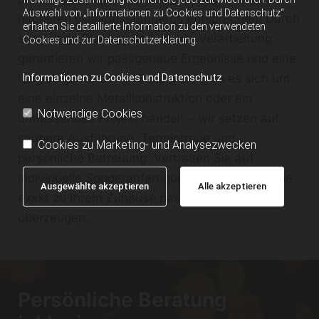
Auswahl von „Informationen zu Cookies und Datenschutz“
höchsten Qualitätsstandards entsprechen. Durch
erhalten Sie detaillierte Information zu den verwendeten
sorgfältige Planung und exakte Verarbeitung
Cookies und zur Datenschutzerklärung.
garantieren wir passgenaue Ergebnisse und eine
langlebige Nutzung. Ganz gleich, ob es sich um
Informationen zu Cookies und Datenschutz
eine einzelne Metallkonstruktion oder ein
Notwendige Cookies
umfassendes Projekt handelt – wir setzen auf
saubere Ausführung, Termintreue und
Cookies zu Marketing- und Analysezwecken
persönliche Betreuung. Vertrauen Sie auf
individuelle Sonderanfertigungen aus Metall, die
Ausgewählte akzeptieren
Alle akzeptieren
exakt zu Ihrem Zuhause passen und dauerhaft
überzeugen.
Persönliche Beratung